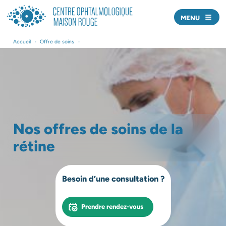
MENU
Nos centres
Accueil
•
Offre de soins
•
Nos médecins
Offre de soins
Actualités
Nos offres de soins de la
Prendre rendez-vous
rétine
Nous écrire
J’AI UNE URGENCE
Besoin d’une consultation ?
Professionnels de santé
Prendre rendez-vous