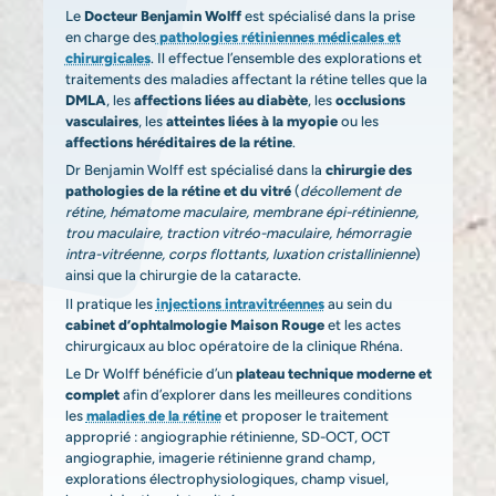
Le
Docteur Benjamin Wolff
est spécialisé dans la prise
en charge des
pathologies rétiniennes médicales et
chirurgicales
. Il effectue l’ensemble des explorations et
traitements des maladies affectant la rétine telles que la
DMLA
, les
affections liées au diabète
, les
occlusions
vasculaires
, les
atteintes liées à la myopie
ou les
affections héréditaires de la rétine
.
Dr Benjamin Wolff est spécialisé dans la
chirurgie des
pathologies de la rétine et du vitré
(
décollement de
rétine, hématome maculaire, membrane épi-rétinienne,
trou maculaire, traction vitréo-maculaire, hémorragie
intra-vitréenne, corps flottants, luxation cristallinienne
)
ainsi que la chirurgie de la cataracte.
Il pratique les
injections intravitréennes
au sein du
cabinet d’ophtalmologie Maison Rouge
et les actes
chirurgicaux au bloc opératoire de la clinique Rhéna.
Le Dr Wolff bénéficie d’un
plateau technique moderne et
complet
afin d’explorer dans les meilleures conditions
les
maladies de la rétine
et proposer le traitement
approprié : angiographie rétinienne, SD-OCT, OCT
angiographie, imagerie rétinienne grand champ,
explorations électrophysiologiques, champ visuel,