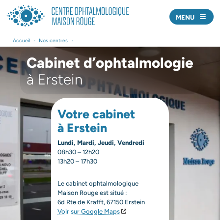
MENU
Nos centres
Accueil
•
Nos centres
•
Nos médecins
Cabinet d’ophtalmologie
à Erstein
Offre de soins
Actualités
Votre cabinet
à Erstein
Prendre rendez-vous
Lundi, Mardi, Jeudi, Vendredi
Nous écrire
08h30 – 12h20
13h20 – 17h30
J’AI UNE URGENCE
Le cabinet ophtalmologique
Professionnels de santé
Maison Rouge est situé :
6d Rte de Krafft, 67150 Erstein
Voir sur Google Maps