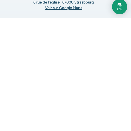
6 rue de l'église · 67000 Strasbourg
Voir sur Google Maps
RDV
Tél : 03 88 32 19 03
Tél : 03 88 23 83 97
Prendre RDV en ligne
Tarifs
Nous rejoindre
Nous contacter par e-mail
LinkedIn