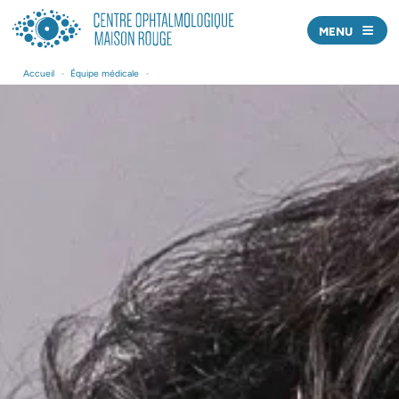
MENU
Nos centres
Accueil
•
Équipe médicale
•
Nos médecins
Offre de soins
Actualités
Prendre rendez-vous
Nous écrire
J’AI UNE URGENCE
Professionnels de santé