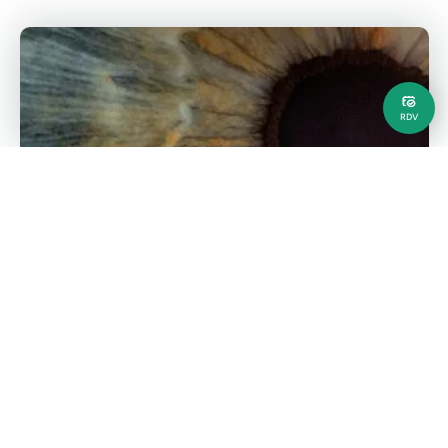
RDV
choroïde
Etudes
Apport de l’OCT-angiographie dans
le diagnostic des pathologies
vasculaires rétiniennes et
choroïdiennes
Lire l'article
26 mars 2019