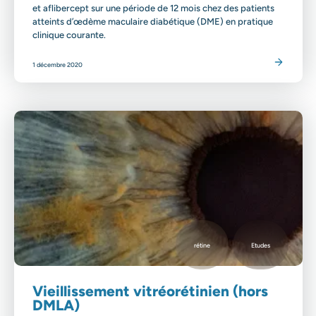
et aflibercept sur une période de 12 mois chez des patients
atteints d’œdème maculaire diabétique (DME) en pratique
clinique courante.
Lire l'article
1 décembre 2020
rétine
Etudes
Vieillissement vitréorétinien (hors
DMLA)