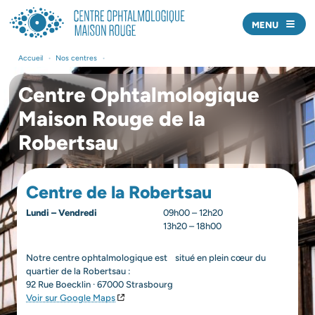
MENU
Nos centres
Accueil
•
Nos centres
•
Nos médecins
Centre Ophtalmologique
Offre de soins
Maison Rouge de la
Robertsau
Actualités
Prendre rendez-vous
Centre de la Robertsau
Nous écrire
Lundi – Vendredi
09h00 – 12h20
13h20 – 18h00
J’AI UNE URGENCE
Notre centre ophtalmologique est situé en plein cœur du
quartier de la Robertsau :
Professionnels de santé
92 Rue Boecklin · 67000 Strasbourg
Voir sur Google Maps