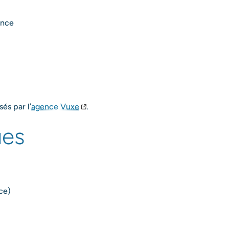
ance
és par l’
agence Vuxe
.
ues
ce)