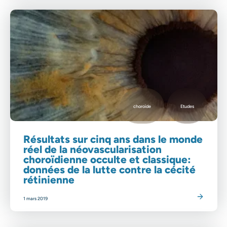
choroïde
Etudes
Résultats sur cinq ans dans le monde
réel de la néovascularisation
choroïdienne occulte et classique:
données de la lutte contre la cécité
rétinienne
Lire l'article
1 mars 2019