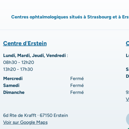
Centres ophtalmologiques situés à Strasbourg et à Ers
Centre d
'
Erstein
C
Lundi, Mardi, Jeudi, Vendredi
:
L
08h30 - 12h20
13h20 - 17h30
S
D
Mercredi
Fermé
Samedi
Fermé
Dimanche
Fermé
9
V
6d Rte de Krafft · 67150 Erstein
Voir sur Google Maps