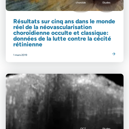
choroïde
Etudes
Résultats sur cinq ans dans le monde
réel de la néovascularisation
choroïdienne occulte et classique:
données de la lutte contre la cécité
rétinienne
Lire l'article
1 mars 2019
OCT
Etudes