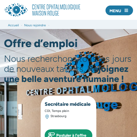
MENU
Nos centres
Accueil
•
Nous rejoindre
•
Nos médecins
Offre d’emploi
Offre de soins
Nous recherchons tous les jours
Actualités
de nouveaux talents.
Rejoignez
une belle aventure humaine !
Prendre rendez-vous
Nous écrire
Secrétaire médicale
J’AI UNE URGENCE
CDI, Temps plein
Strasbourg
Professionnels de santé
Postuler à l'offre