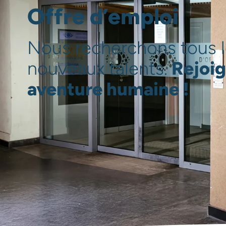
Offre d’emploi
Nous recherchons tous l
nouveaux talents.
Rejoig
aventure humaine !