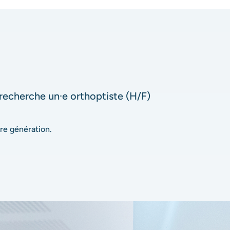
e
echerche un·e orthoptiste (H/F)
ère génération.