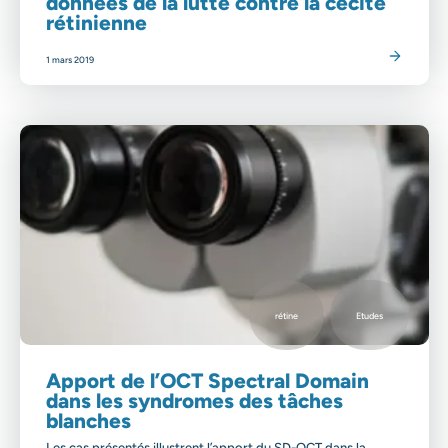
données de la lutte contre la cécité
rétinienne
Lire l'article
1 mars 2019
rétine
Etudes
Apport de l’OCT Spectral Domain
dans les syndromes des tâches
blanches
Les cas présentés illustrent l’apport du SD-OCT dans la