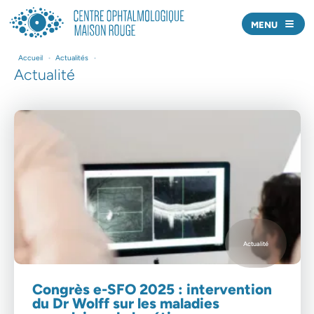
MENU
Nos centres
Accueil
•
Actualités
•
Actualité
Nos médecins
Offre de soins
Actualités
Prendre rendez-vous
Nous écrire
J’AI UNE URGENCE
Actualité
Professionnels de santé
Congrès e-SFO 2025 : intervention
du Dr Wolff sur les maladies