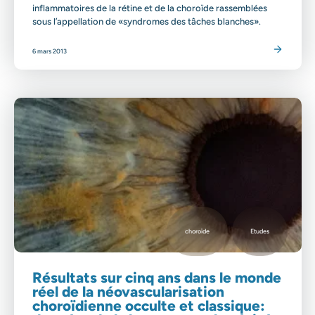
inflammatoires de la rétine et de la choroïde rassemblées
sous l’appellation de «syndromes des tâches blanches».
Lire l'article
6 mars 2013
choroïde
Etudes
Résultats sur cinq ans dans le monde
réel de la néovascularisation
choroïdienne occulte et classique: