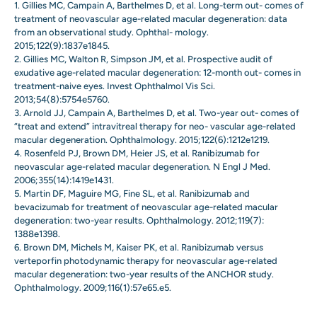
1. Gillies MC, Campain A, Barthelmes D, et al. Long-term out- comes of
treatment of neovascular age-related macular degeneration: data
from an observational study. Ophthal- mology.
2015;122(9):1837e1845.
2. Gillies MC, Walton R, Simpson JM, et al. Prospective audit of
exudative age-related macular degeneration: 12-month out- comes in
treatment-naive eyes. Invest Ophthalmol Vis Sci.
2013;54(8):5754e5760.
3. Arnold JJ, Campain A, Barthelmes D, et al. Two-year out- comes of
“treat and extend” intravitreal therapy for neo- vascular age-related
macular degeneration. Ophthalmology. 2015;122(6):1212e1219.
4. Rosenfeld PJ, Brown DM, Heier JS, et al. Ranibizumab for
neovascular age-related macular degeneration. N Engl J Med.
2006;355(14):1419e1431.
5. Martin DF, Maguire MG, Fine SL, et al. Ranibizumab and
bevacizumab for treatment of neovascular age-related macular
degeneration: two-year results. Ophthalmology. 2012;119(7):
1388e1398.
6. Brown DM, Michels M, Kaiser PK, et al. Ranibizumab versus
verteporfin photodynamic therapy for neovascular age-related
macular degeneration: two-year results of the ANCHOR study.
Ophthalmology. 2009;116(1):57e65.e5.